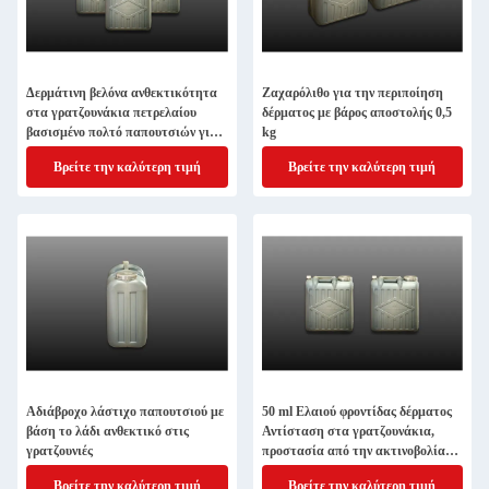
Δερμάτινη βελόνα ανθεκτικότητα
Ζαχαρόλιθο για την περιποίηση
στα γρατζουνάκια πετρελαίου
δέρματος με βάρος αποστολής 0,5
βασισμένο πολτό παπουτσιών για
kg
μακροχρόνια απόδοση
Βρείτε την καλύτερη τιμή
Βρείτε την καλύτερη τιμή
Αδιάβροχο λάστιχο παπουτσιού με
50 ml Ελαιού φροντίδας δέρματος
βάση το λάδι ανθεκτικό στις
Αντίσταση στα γρατζουνάκια,
γρατζουνιές
προστασία από την ακτινοβολία
UV, επικάλυψη δέρματος
Βρείτε την καλύτερη τιμή
Βρείτε την καλύτερη τιμή