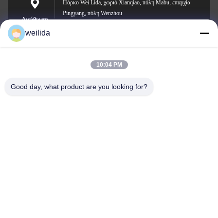
Πάρκο Wei Lida, χωριό Xianqiao, πόλη Mabu, επαρχία
Pingyang, πόλη Wenzhou
Διεύθυνση
weilida
10:04 PM
1013008132@qq.com
E-mail
Good day, what product are you looking for?
0086-577-63850685
Τηλεφώνημα
Zhejiang Weilida New Material Co., LTD