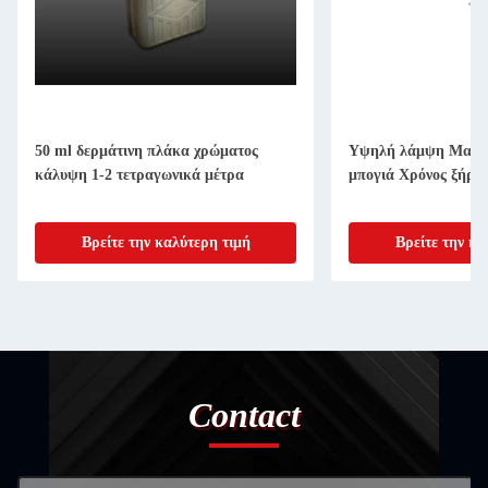
50 ml δερμάτινη πλάκα χρώματος
Υψηλή λάμψη Μαύρη
κάλυψη 1-2 τετραγωνικά μέτρα
μπογιά Χρόνος ξήραν
Βρείτε την καλύτερη τιμή
Βρείτε την κα
Contact