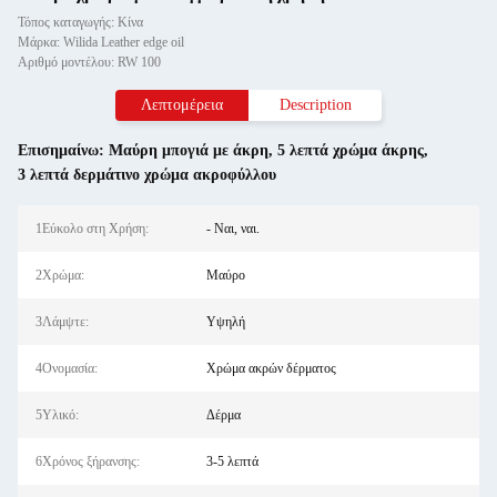
Τόπος καταγωγής: Κίνα
Μάρκα: Wilida Leather edge oil
Αριθμό μοντέλου: RW 100
Λεπτομέρεια
Description
Επισημαίνω:
Μαύρη μπογιά με άκρη
,
5 λεπτά χρώμα άκρης
,
3 λεπτά δερμάτινο χρώμα ακροφύλλου
1Εύκολο στη Χρήση:
- Ναι, ναι.
2Χρώμα:
Μαύρο
3Λάμψτε:
Υψηλή
4Ονομασία:
Χρώμα ακρών δέρματος
5Υλικό:
Δέρμα
6Χρόνος ξήρανσης:
3-5 λεπτά