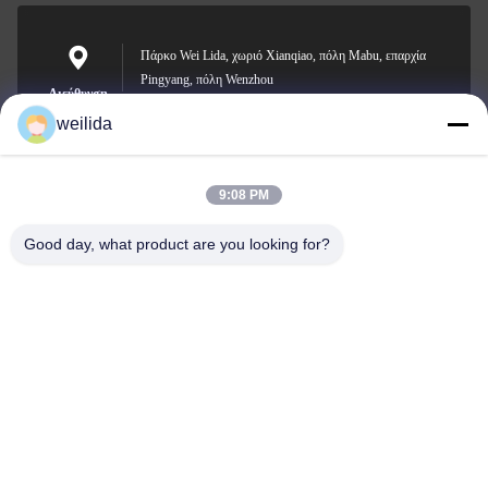
Πάρκο Wei Lida, χωριό Xianqiao, πόλη Mabu, επαρχία
Pingyang, πόλη Wenzhou
Διεύθυνση
weilida
9:08 PM
1013008132@qq.com
E-mail
Good day, what product are you looking for?
0086-577-63850685
Τηλεφώνημα