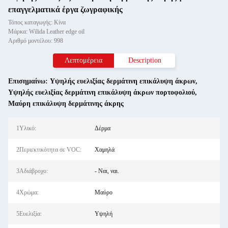
επαγγελματικά έργα ζωγραφικής
Τόπος καταγωγής: Κίνα
Μάρκα: Wilida Leather edge oil
Αριθμό μοντέλου: 998
Λεπτομέρεια
Description
Επισημαίνω:
Υψηλής ευελιξίας δερμάτινη επικάλυψη άκρων
,
Υψηλής ευελιξίας δερμάτινη επικάλυψη άκρων πορτοφολιού
,
Μαύρη επικάλυψη δερμάτινης άκρης
1Υλικό:
Δέρμα
2Περιεκτικότητα σε VOC:
Χαμηλά
3Αδιάβροχο:
- Ναι, ναι.
4Χρώμα:
Μαύρο
5Ευελιξία:
Υψηλή