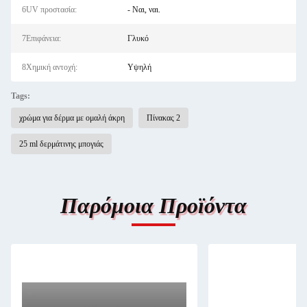
6UV προστασία:
- Ναι, ναι.
7Επιφάνεια:
Γλυκό
8Χημική αντοχή:
Υψηλή
Tags:
χρώμα για δέρμα με ομαλή άκρη
Πίνακας 2
25 ml δερμάτινης μπογιάς
Παρόμοια Προϊόντα