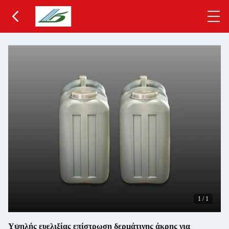
1
/
1
Υψηλής ευελιξίας επίστρωση δερμάτινης άκρης για