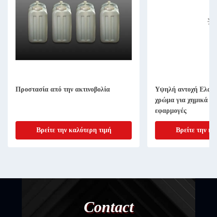
Προστασία από την ακτινοβολία
Υψηλή αντοχή Ελαιω
χρώμα για χημικά αν
εφαρμογές
Βρείτε την καλύτερη τιμή
Βρείτε την κα
Contact