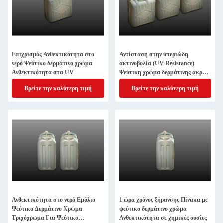
Επιχρισμός Ανθεκτικότητα στο
Αντίσταση στην υπεριώδη
νερό Ψεύτικο δερμάτινο χρώμα
ακτινοβολία (UV Resistance)
Ανθεκτικότητα στα UV
Ψεύτικη χρώμα δερμάτινης άκρης
για εξαιρετική αντοχή στο νερό και
Βρείτε την καλύτερη τιμή
Βρείτε την καλύτερη τιμή
προστασία από τη διάβρωση
Ανθεκτικότητα στο νερό Εμύλιο
1 ώρα χρόνος ξήρανσης Πίνακα με
Ψεύτικο Δερμάτινο Χρώμα
ψεύτικο δερμάτινο χρώμα
Τριχόχρωμα Για Ψεύτικο
Ανθεκτικότητα σε χημικές ουσίες