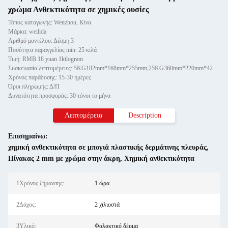
χρώμα Ανθεκτικότητα σε χημικές ουσίες
Τόπος καταγωγής: Wenzhou, Κίνα
Μάρκα: weilida
Αριθμό μοντέλου: Δέσμη 3
Ποσότητα παραγγελίας min: 25 κιλά
Τιμή: RMB 18 yuan 1kilogram
Συσκευασία λεπτομέρειες: 5KG182mm*168mm*255mm,25KG360mm*220mm*420mm
Χρόνος παράδοσης: 15-30 ημέρες
Όροι πληρωμής: Δ/Π
Δυνατότητα προσφοράς: 30 τόνοι το μήνα
Λεπτομέρεια
Description
Επισημαίνω:
χημική ανθεκτικότητα σε μπογιά πλαστικής δερμάτινης πλευράς
,
Πίνακας 2 mm με χρώμα στην άκρη
,
Χημική ανθεκτικότητα
1Χρόνος ξήρανσης:
1 ώρα
2Δάχος:
2 χιλιοστά
3Υλικό:
Φαλακτικό δέρμα