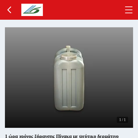
1
/
1
1 ώρα χρόνος ξήρανσης Πίνακα με ψεύτικο δερμάτινο