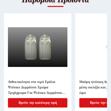
Ανθεκτικότητα στο νερό Εμύλιο
Μαύρη ψεύτικη δερμ
Ψεύτικο Δερμάτινο Χρώμα
μέση ευελιξία και χρ
Τριχόχρωμα Για Ψεύτικο Δερμάτινο
ώρα
Top Σύσταση
Βρείτε την καλύτερη τιμή
Βρείτε την κα