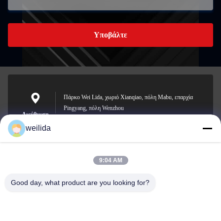
Υποβάλτε
Πάρκο Wei Lida, χωριό Xianqiao, πόλη Mabu, επαρχία
Pingyang, πόλη Wenzhou
Διεύθυνση
weilida
9:04 AM
1013008132@qq.com
E-mail
Good day, what product are you looking for?