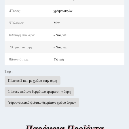
4Τύπος:
χρώμα ακρών
5Τελείωσε.:
Ματ
6Αντοχή στο νερό:
- Ναι, ναι.
7Χημική αντοχή:
- Ναι, ναι.
8Δυνατότητα:
Υψηλή
Tags:
Πίνακας 2 mm με χρώμα στην άκρη
1 ίντσες ψεύτικο δερμάτινο χρώμα στην άκρη
Υδροανθεκτικό ψεύτικο δερμάτινο χρώμα άκρων
Παρόμοια Προϊόντα