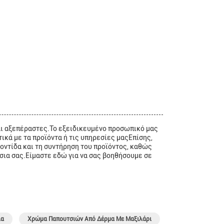
ναι αξεπέραστες.Το εξειδικευμένο προσωπικό μας
ικά με τα προϊόντα ή τις υπηρεσίες μαςΕπίσης,
ντίδα και τη συντήρηση του προϊόντος, καθώς
σια σας.Είμαστε εδώ για να σας βοηθήσουμε σε
ια
Χρώμα Παπουτσιών Από Δέρμα Με Μαξιλάρι