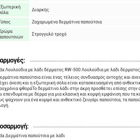
Εξωτερική
Διαρκής
σόλα
Τύπος
Ζαχαρωμένα δερμάτινα παπούτσια
Χρώμα
Στρογγυλό τροχό
παπουτσιών
αρμογές:
ida Λουλούδια με λάδι δέρματος RW-500 Λουλούδια με λάδι δέρματος
δερμάτινα παπούτσια είναι ένας τέλειος συνδυασμός αντοχής και άνε
έχει άνεση και η εξωτερική σόλα είναι κατασκευασμένη από ανθεκτικ
ροχρόνια φθοράΤο δερμάτινο λάδι στην άκρη προσθέτει επίσης στην 
αι επενδυμένα με δέρμα για μια κλασική και κομψή εμφάνιση.που τα 
υς ψάχνουν για ένα κομψό και ανθεκτικό ζευγάρι παπούτσια, τα παπούτ
λογή.
οσαρμογή:
ida Δερμάτινα παπούτσια με λάδι