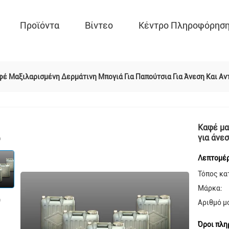
Προϊόντα
Βίντεο
Κέντρο Πληροφόρησ
φέ Μαξιλαρισμένη Δερμάτινη Μπογιά Για Παπούτσια Για Άνεση Και Αν
Καφέ μα
για άνε
Λεπτομέρ
Τόπος κα
Μάρκα:
Αριθμό μ
Όροι πλη