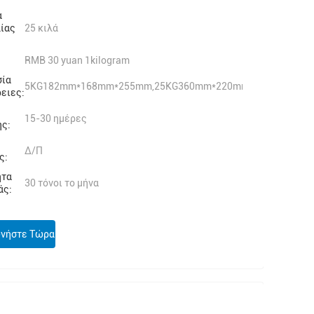
α
ίας
25 κιλά
RMB 30 yuan 1kilogram
σία
5KG182mm*168mm*255mm,25KG360mm*220mm*420mm
ειες:
15-30 ημέρες
ης:
Δ/Π
ς:
ητα
30 τόνοι το μήνα
άς:
ωνήστε Τώρα