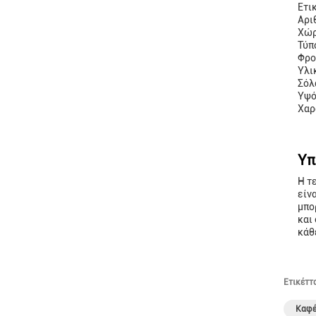
Ετι
Αρι
Χώρ
Τύπ
Φρο
Υλι
Σόλ
Υψό
Χαρ
Υπ
Η τ
είν
μπο
και
κάθ
Ετικέττ
Καφέ