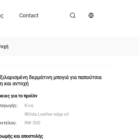
ης
Contact
τοχή
ξιλαρισμένη δερμάτινη μπογιά για παπούτσια
ση και αντοχή
ειες για το προϊόν
ταγωγής:
Κίνα
Wilida Leather edge oil
οντέλου:
RW-500
ρωμής και αποστολής