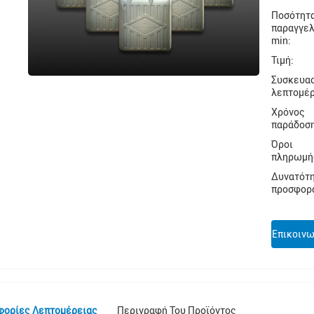
Ποσότητ
παραγγελ
min:
Τιμή:
Συσκευα
λεπτομέρ
Χρόνος
παράδοσ
Όροι
πληρωμή
Δυνατότ
προσφορ
Επικοιν
φορίες Λεπτομέρειας
Περιγραφή Του Προϊόντος