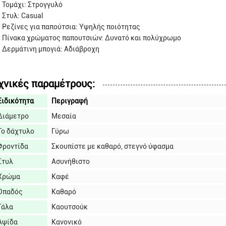
Τομάχι: Στρογγυλό
Στυλ: Casual
Ρεζίνες για παπούτσια: Υψηλής ποιότητας
Πίνακα χρώματος παπουτσιών: Δυνατό και πολύχρωμο
Δερμάτινη μπογιά: Αδιάβροχη
χνικές παραμέτρους:
Ειδικότητα
Περιγραφή
Διάμετρο
Μεσαία
Το δάχτυλο
Γύρω
Φροντίδα
Σκουπίστε με καθαρό, στεγνό ύφασμα
Στυλ
Ασυνήθιστο
Χρώμα
Καφέ
Οπαδός
Καθαρό
Γάλα
Καουτσούκ
Αψίδα
Κανονικό