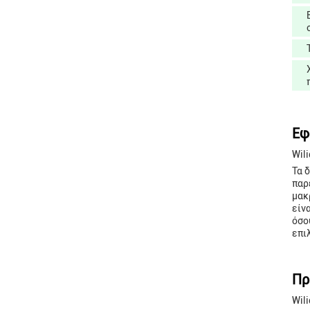
Εφ
Wil
Τα 
παρ
μακ
είν
όσο
επι
Πρ
Wil